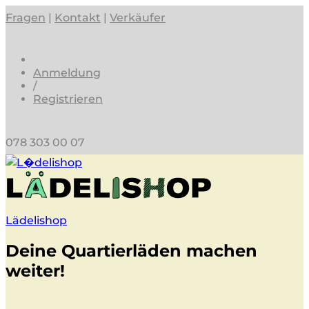
Fragen
|
Kontakt
|
Verkäufer
Anmeldung
/
Registrieren
078 303 00 07
Lädelishop
Deine Quartierläden machen
weiter!