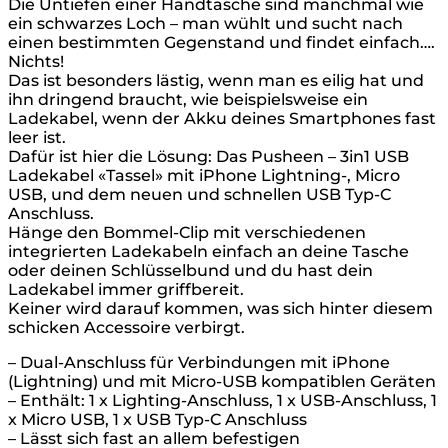
Die Untiefen einer Handtasche sind manchmal wie
ein schwarzes Loch – man wühlt und sucht nach
einen bestimmten Gegenstand und findet einfach….
Nichts!
Das ist besonders lästig, wenn man es eilig hat und
ihn dringend braucht, wie beispielsweise ein
Ladekabel, wenn der Akku deines Smartphones fast
leer ist.
Dafür ist hier die Lösung: Das Pusheen – 3in1 USB
Ladekabel «Tassel» mit iPhone Lightning-, Micro
USB, und dem neuen und schnellen USB Typ-C
Anschluss.
Hänge den Bommel-Clip mit verschiedenen
integrierten Ladekabeln einfach an deine Tasche
oder deinen Schlüsselbund und du hast dein
Ladekabel immer griffbereit.
Keiner wird darauf kommen, was sich hinter diesem
schicken Accessoire verbirgt.
– Dual-Anschluss für Verbindungen mit iPhone
(Lightning) und mit Micro-USB kompatiblen Geräten
– Enthält: 1 x Lighting-Anschluss, 1 x USB-Anschluss, 1
x Micro USB, 1 x USB Typ-C Anschluss
– Lässt sich fast an allem befestigen