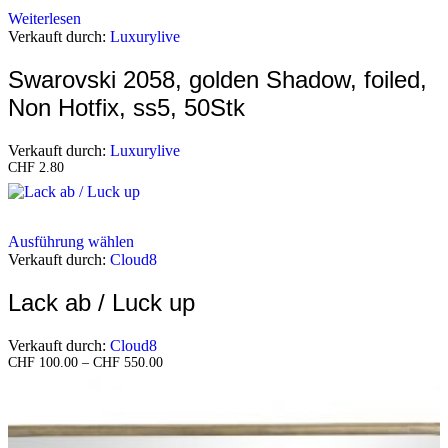
Weiterlesen
Verkauft durch:
Luxurylive
Swarovski 2058, golden Shadow, foiled,
Non Hotfix, ss5, 50Stk
Verkauft durch:
Luxurylive
CHF
2.80
Ausführung wählen
Verkauft durch:
Cloud8
Lack ab / Luck up
Verkauft durch:
Cloud8
Preisspanne:
CHF
100.00
–
CHF
550.00
CHF
100.00
bis
CHF
550.00