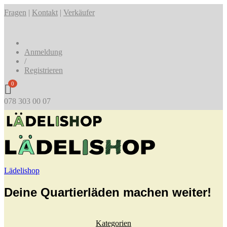
Fragen
|
Kontakt
|
Verkäufer
Anmeldung
/
Registrieren
0
078 303 00 07
Lädelishop
Deine Quartierläden machen weiter!
Kategorien