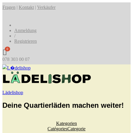
Fragen
|
Kontakt
|
Verkäufer
Anmeldung
/
Registrieren
0
078 303 00 07
Lädelishop
Deine Quartierläden machen weiter!
Kategorien
Catégories
Categorie