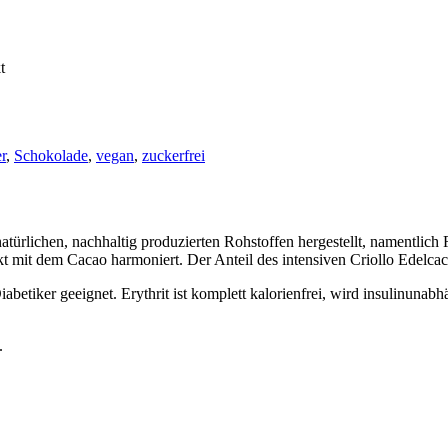
t
r
,
Schokolade
,
vegan
,
zuckerfrei
türlichen, nachhaltig produzierten Rohstoffen hergestellt, namentlic
kt mit dem Cacao harmoniert. Der Anteil des intensiven Criollo Edelca
abetiker geeignet. Erythrit ist komplett kalorienfrei, wird insulinunabh
.