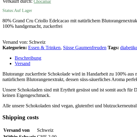
Verkauft durch:
Chocamar
Status:
Auf Lager
80% Grand Cru Criollo Edelcacao mit natürlichem Blutorangenextrak
100% handgemacht, zuckerfrei
Versand von: Schweiz
Kategorien:
Essen & Trinken
,
Süsse Gaumenfreuden
Tags:
diabetike
Beschreibung
Versand
Blutorange zuckerfreie Schokolade wird in Handarbeit zu 100% aus na
natürlichem Blutorangenextrakt, dessen süss-säuerliches Aroma perfe
Unsere Schokoladen sind mit Erythrit gesüsst und ist somit auch für Di
keinen Eigengeschmack.
Alle unsere Schokoladen sind vegan, glutenfrei und blutzuckerneutral
Shipping costs
Versand von
Schweiz
Within Schweiz
CHF 2.00