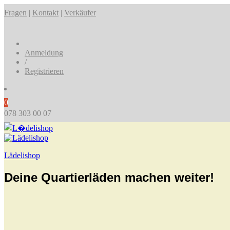
Fragen
|
Kontakt
|
Verkäufer
Anmeldung
/
Registrieren
0
078 303 00 07
Lädelishop
Deine Quartierläden machen weiter!