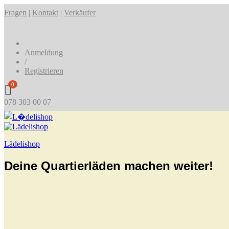
Fragen
|
Kontakt
|
Verkäufer
Anmeldung
/
Registrieren
0
078 303 00 07
Lädelishop
Deine Quartierläden machen weiter!