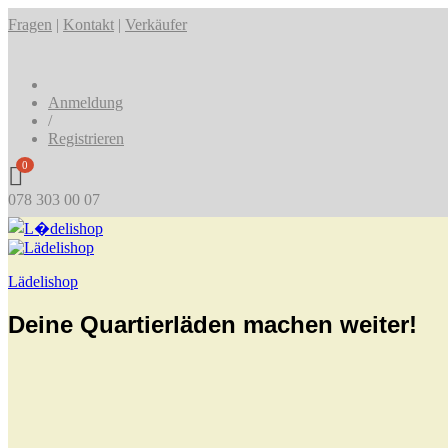
Fragen
|
Kontakt
|
Verkäufer
Anmeldung
/
Registrieren
0
078 303 00 07
Lädelishop
Deine Quartierläden machen weiter!