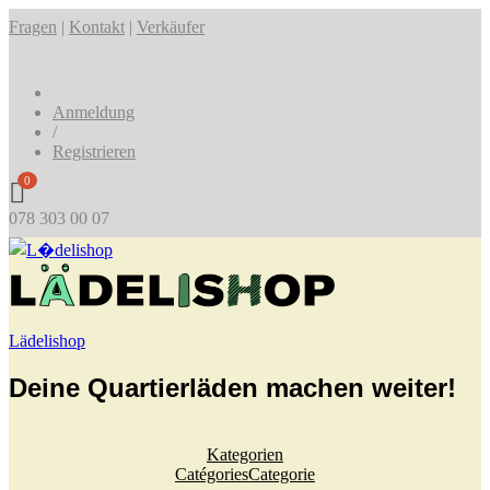
Fragen
|
Kontakt
|
Verkäufer
Anmeldung
/
Registrieren
0
078 303 00 07
Lädelishop
Deine Quartierläden machen weiter!
Kategorien
Catégories
Categorie