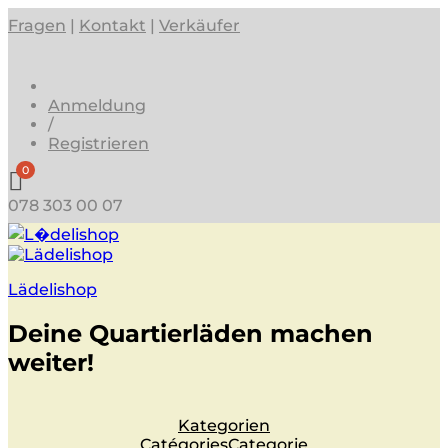
Fragen
|
Kontakt
|
Verkäufer
Anmeldung
/
Registrieren
0
078 303 00 07
Lädelishop
Deine Quartierläden machen
weiter!
Kategorien
Catégories
Categorie